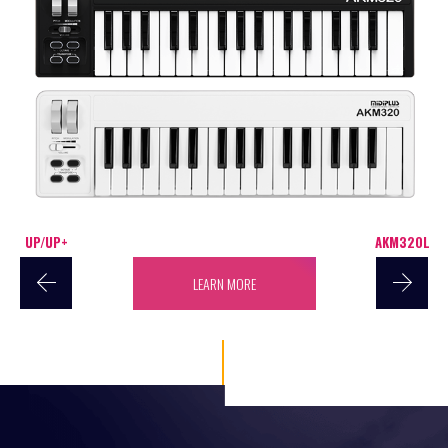
UP/UP+
AKM320L
LEARN MORE