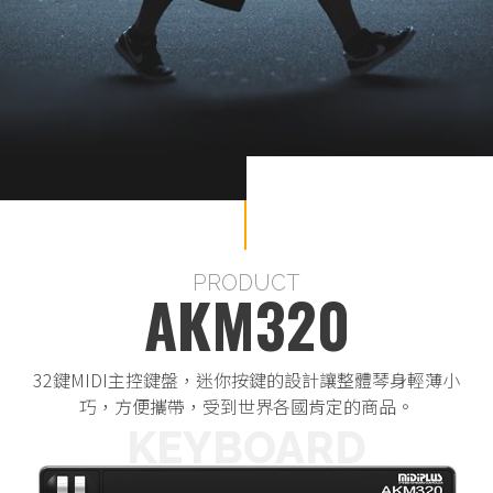
PRODUCT
AKM320
32鍵MIDI主控鍵盤，迷你按鍵的設計讓整體琴身輕薄小
A
巧，方便攜帶，受到世界各國肯定的商品。
R
KEYBOARD