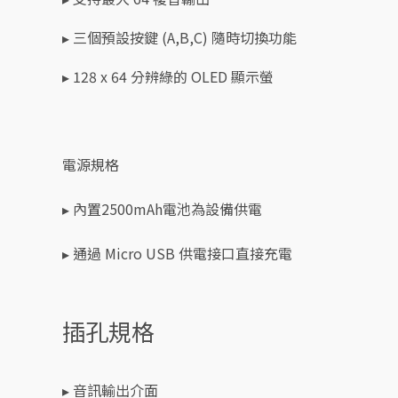
▸ 三個預設按鍵 (A,B,C) 隨時切換功能
▸ 128 x 64 分辨綠的 OLED 顯示螢
電源規格
▸ 內置2500mAh電池為設備供電
▸ 通過 Micro USB 供電接口直接充電
插孔規格
▸ 音訊輸出介面