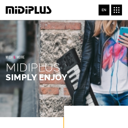
EN
MIDI
&
MORE
MIDIPLUS
SIMPLY ENJOY