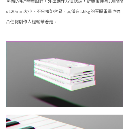
嶄新的4折琴體設計，外出創作方便快速，折疊後僅有330mm
x 120mm大小，不只攜帶容易，其僅有1.6kg的琴體重量也適
合任何創作人輕鬆帶著走。