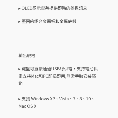
▸ OLED顯示螢幕提供即時的參數訊息
▸ 堅固的鋁合金面板和金屬底殼
輸出規格
▸ 鍵盤可直接通過USB線供電，支持電池供
電支持Mac和PC即插即用,無需手動安裝驅
動
▸ 支援 Windows XP、Vista
、
7、8、10
、
Mac OS X