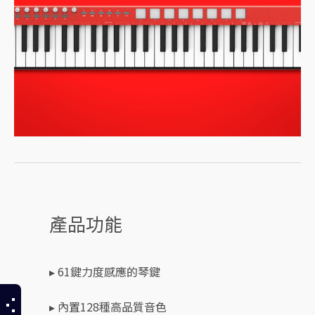
產品功能
▸ 61鍵力度感應的琴鍵
▸ 內置128種高品質音色