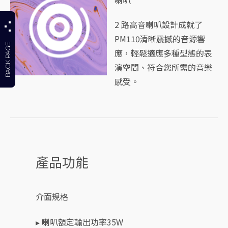
2 路高音喇叭設計成就了
PM110清晰震撼的音源響
BACK PAGE
應，輕鬆適應多種型態的表
演空間、符合您所需的音樂
感受。
產品功能
介面規格
▸ 喇叭額定輸出功率35W