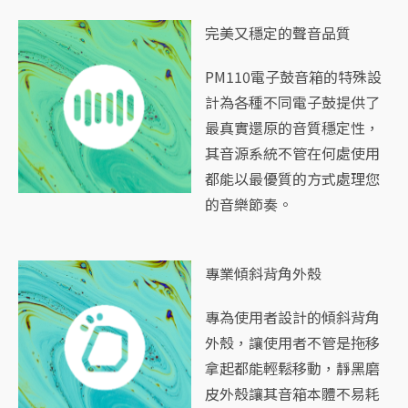
完美又穩定的聲音品質
PM110電子鼓音箱的特殊設
計為各種不同電子鼓提供了
最真實還原的音質穩定性，
其音源系統不管在何處使用
都能以最優質的方式處理您
的音樂節奏。
專業傾斜背角外殼
專為使用者設計的傾斜背角
外殼，讓使用者不管是拖移
拿起都能輕鬆移動，靜黑磨
皮外殼讓其音箱本體不易耗