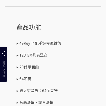
產品功能
▸ 49Key 半配重鋼琴型鍵盤
▸ 128 GM列表聲音
BACK PAGE
▸ 20首示範曲
▸ 64節奏
▸ 最大複音數：64個音符
▸ 音高滑輪、調音滑輪