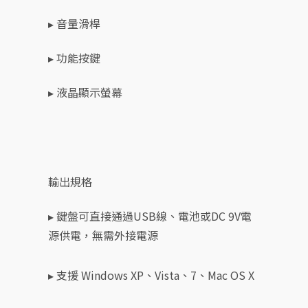
▸ 音量滑桿
▸ 功能按鍵
▸ 液晶顯示螢幕
輸出規格
▸ 鍵盤可直接通過USB線、電池或DC 9V電
源供電，無需外接電源
▸ 支援 Windows XP、Vista
、
7
、
Mac OS X